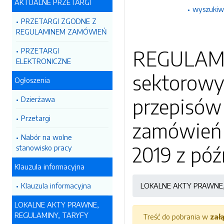
AKTUALNE PRZETARGI
wyszukiw
PRZETARGI ZGODNE Z
REGULAMINEM ZAMÓWIEŃ
PRZETARGI
REGULAM
ELEKTRONICZNE
sektorowyc
Ogłoszenia
przepisów 
Dzierżawa
Przetargi
zamówień p
Nabór na wolne
2019 z póź
stanowisko pracy
Klauzula informacyjna
Klauzula informacyjna
LOKALNE AKTY PRAWNE,
LOKALNE AKTY PRAWNE,
REGULAMINY, TARYFY
Treść do pobrania w
zał