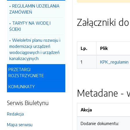
REGULAMIN UDZIELANIA
ZAMÓWIEŃ
Załączniki d
TARYFY NA WODĘ I
ŚCIEKI
Wieloletni planu rozwoju i
modernizacji urządzeń
Lp.
Plik
wodociągowych i urządzeń
kanalizacyjnych
1
KPK_regulamin 
PRZETARGI
ROZSTRZYGNIETE
KOMUNIKATY
Metadane - w
Serwis Biuletynu
Akcja
Redakcja
Dodanie dokumentu:
Mapa serwisu