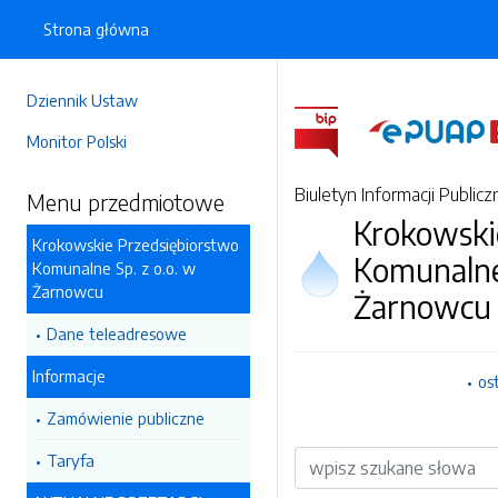
Strona główna
Dziennik Ustaw
Monitor Polski
Biuletyn Informacji Publicz
Menu przedmiotowe
Krokowski
Krokowskie Przedsiębiorstwo
Komunalne 
Komunalne Sp. z o.o. w
Żarnowcu
Żarnowcu
Dane teleadresowe
Informacje
os
Zamówienie publiczne
Wyszukiwarka
Taryfa