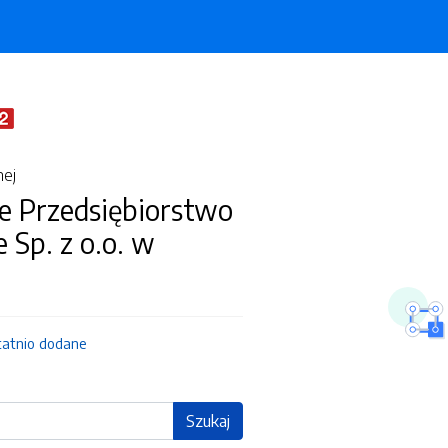
nej
e Przedsiębiorstwo
Sp. z o.o. w
tatnio dodane
Szukaj