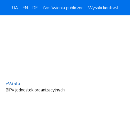
UA
EN
DE
Zamówienia publiczne
Wysoki kontrast
eWrota
BIPy jednostek organizacyjnych.